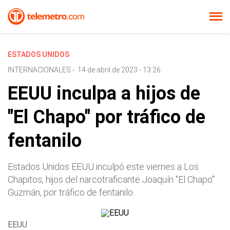
ESTADOS UNIDOS
INTERNACIONALES
-
14 de abril de 2023 - 13:26
EEUU inculpa a hijos de
"El Chapo" por tráfico de
fentanilo
Estados Unidos EEUU inculpó este viernes a Los
Chapitos, hijos del narcotraficante Joaquín "El Chapo"
Guzmán, por tráfico de fentanilo.
EEUU