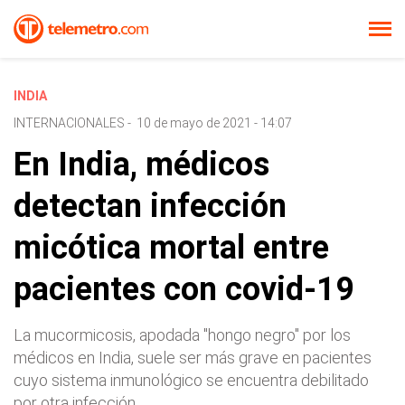
INDIA
INTERNACIONALES
-
10 de mayo de 2021 - 14:07
En India, médicos
detectan infección
micótica mortal entre
pacientes con covid-19
La mucormicosis, apodada "hongo negro" por los
médicos en India, suele ser más grave en pacientes
cuyo sistema inmunológico se encuentra debilitado
por otra infección.