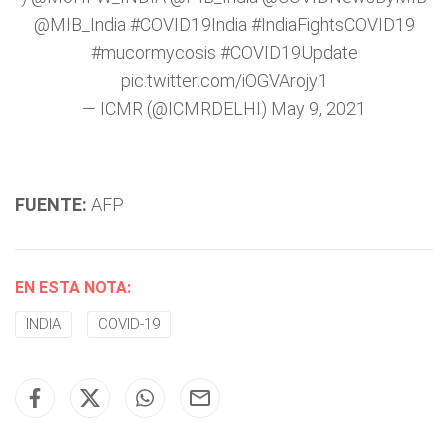
@MIB_India
#COVID19India
#IndiaFightsCOVID19
#mucormycosis
#COVID19Update
pic.twitter.com/iOGVArojy1
— ICMR (@ICMRDELHI)
May 9, 2021
FUENTE:
AFP
EN ESTA NOTA:
INDIA
COVID-19