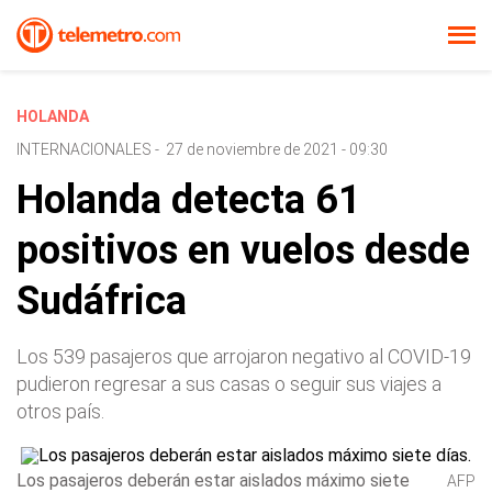
HOLANDA
INTERNACIONALES
-
27 de noviembre de 2021 - 09:30
Holanda detecta 61
positivos en vuelos desde
Sudáfrica
Los 539 pasajeros que arrojaron negativo al COVID-19
pudieron regresar a sus casas o seguir sus viajes a
otros país.
Los pasajeros deberán estar aislados máximo siete
AFP