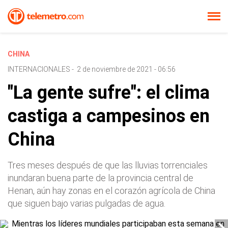
CHINA
INTERNACIONALES
-
2 de noviembre de 2021 - 06:56
"La gente sufre": el clima
castiga a campesinos en
China
Tres meses después de que las lluvias torrenciales
inundaran buena parte de la provincia central de
Henan, aún hay zonas en el corazón agrícola de China
que siguen bajo varias pulgadas de agua.