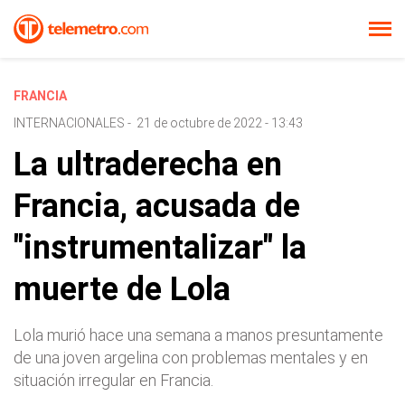
FRANCIA
INTERNACIONALES
-
21 de octubre de 2022 - 13:43
La ultraderecha en
Francia, acusada de
"instrumentalizar" la
muerte de Lola
Lola murió hace una semana a manos presuntamente
de una joven argelina con problemas mentales y en
situación irregular en Francia.