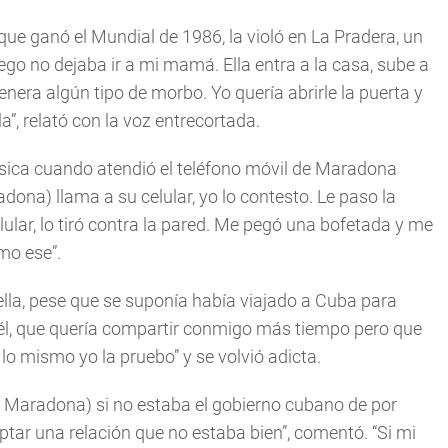
que ganó el Mundial de 1986, la violó en La Pradera, un
ego no dejaba ir a mi mamá. Ella entra a la casa, sube a
enera algún tipo de morbo. Yo quería abrirle la puerta y
a”, relató con la voz entrecortada.
 física cuando atendió el teléfono móvil de Maradona
ona) llama a su celular, yo lo contesto. Le paso la
ular, lo tiró contra la pared. Me pegó una bofetada y me
o ese”.
lla, pese que se suponía había viajado a Cuba para
or él, que quería compartir conmigo más tiempo pero que
o mismo yo la pruebo” y se volvió adicta.
on Maradona) si no estaba el gobierno cubano de por
ptar una relación que no estaba bien”, comentó. “Si mi