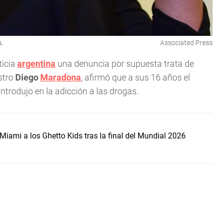
s.
Associated Press
ticia
argentina
una denuncia por supuesta trata de
stro
Diego
Maradona
, afirmó que a sus 16 años el
 introdujo en la adicción a las drogas.
Miami a los Ghetto Kids tras la final del Mundial 2026