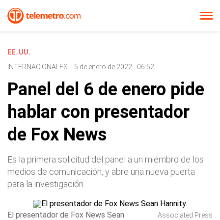
EE. UU.
INTERNACIONALES
-
5 de enero de 2022 - 06:52
Panel del 6 de enero pide
hablar con presentador
de Fox News
Es la primera solicitud del panel a un miembro de los
medios de comunicación, y abre una nueva puerta
para la investigación.
El presentador de Fox News Sean
Associated Press