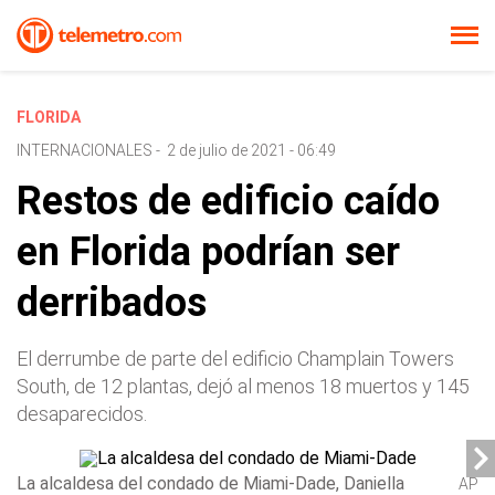
FLORIDA
INTERNACIONALES
-
2 de julio de 2021 - 06:49
Restos de edificio caído
en Florida podrían ser
derribados
El derrumbe de parte del edificio Champlain Towers
South, de 12 plantas, dejó al menos 18 muertos y 145
desaparecidos.
La alcaldesa del condado de Miami-Dade, Daniella
AP