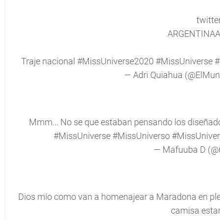
twitte
ARGENTINA
Traje nacional
#MissUniverse2020
#MissUniverse
#
— Adri Quiahua (@ElMu
Mmm... No se que estaban pensando los diseñadore
#MissUniverse
#MissUniverso
#MissUnive
— Mafuuba D (@
Dios mío como van a homenajear a Maradona en pleno 
camisa esta