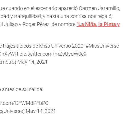
e cuando en el escenario apareció Carmen Jaramillo,
dad y tranquilidad, y hasta una sonrisa nos regaló;
ul Juliao y Roger Pérez, de nombre
"La Niña, la Pinta y
 trajes típicos de Miss Universo 2020.
#MissUniverse
28OnXvWH
pic.twitter.com/mZsUydW0c9
emetro)
May 14, 2021
antes de su salida:
tter.com/OFWMdPFbPC
ssUniverse)
May 14, 2021