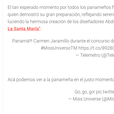
El tan esperado momento por todos los panameños fu
quien demostró su gran preparación, reflejando sereni
luciendo la hermosa creación de los diseñadores Abd
La Santa María"
.
Panamá!!! Carmen Jaramillo durante el concurso de
#MissUniversoTM
https://t.co/89
— Telemetro (@Tel
Acá podemos ver a la panameña en el justo momento 
Go, go, go!
pic.twi
— Miss Universe (@Mi