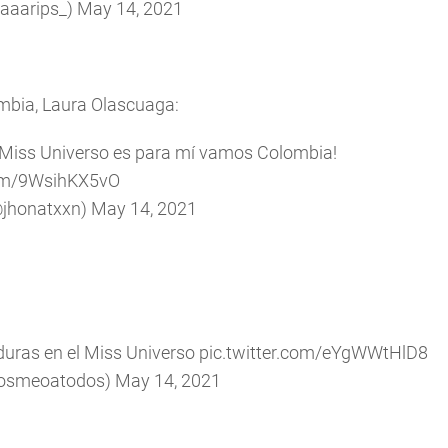
aaarips_)
May 14, 2021
bia, Laura Olascuaga:
Miss Universo es para mí vamos Colombia!
com/9WsihKX5vO
@jhonatxxn)
May 14, 2021
duras en el Miss Universo
pic.twitter.com/eYgWWtHlD8
osmeoatodos)
May 14, 2021