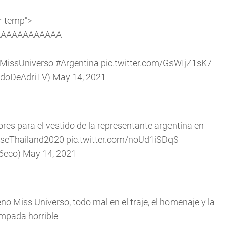
r-temp">
AAAAAAAAAAAA
MissUniverso
#Argentina
pic.twitter.com/GsWIjZ1sK7
ndoDeAdriTV)
May 14, 2021
s para el vestido de la representante argentina en
rseThailand2020
pic.twitter.com/noUd1iSDqS
6eco)
May 14, 2021
Miss Universo, todo mal en el traje, el homenaje y la
mpada horrible