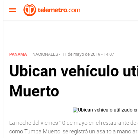
PANAMÁ
NACIONALES
-
11 de mayo de 2019 - 14:07
Ubican vehículo ut
Muerto
La noche del viernes 10 de mayo en el restaurante de 
como Tumba Muerto, se registró un asalto a mano ar