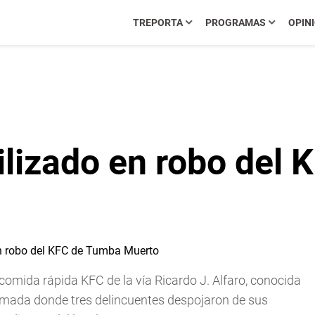
TREPORTA
PROGRAMAS
OPIN
ilizado en robo del
comida rápida KFC de la vía Ricardo J. Alfaro, conocida
mada donde tres delincuentes despojaron de sus