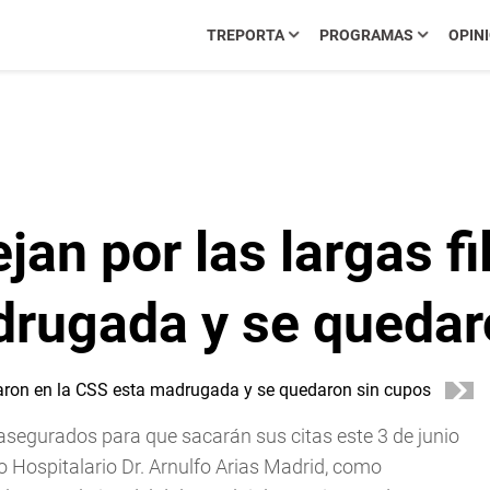
TREPORTA
PROGRAMAS
OPIN
an por las largas f
drugada y se quedar
s asegurados para que sacarán sus citas este 3 de junio
Hospitalario Dr. Arnulfo Arias Madrid, como