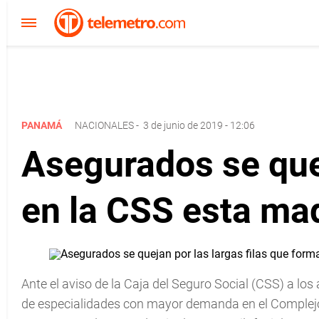
PANAMÁ
NACIONALES
-
3 de junio de 2019 - 12:06
Asegurados se quej
en la CSS esta ma
Ante el aviso de la Caja del Seguro Social (CSS) a lo
de especialidades con mayor demanda en el Complejo 