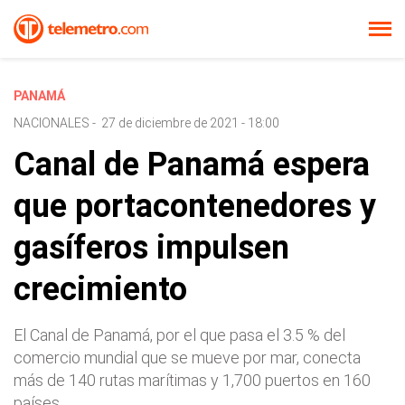
PANAMÁ
NACIONALES
-
27 de diciembre de 2021 - 18:00
Canal de Panamá espera
que portacontenedores y
gasíferos impulsen
crecimiento
El Canal de Panamá, por el que pasa el 3.5 % del
comercio mundial que se mueve por mar, conecta
más de 140 rutas marítimas y 1,700 puertos en 160
países.