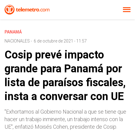
PANAMÁ
NACIONALES
-
6 de octubre de 2021 - 11:57
Cosip prevé impacto
grande para Panamá por
lista de paraísos fiscales,
insta a conversar con UE
"Exhortamos al Gobierno Nacional a que se tiene que
hacer un trabajo inminente, un trabajo intenso con la
UE", enfatizó Moisés Cohen, presidente de Cosip.