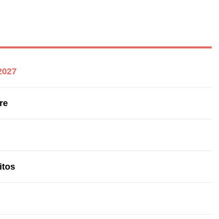
2027
re
itos