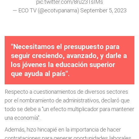
pic.twitter.com/8ru23TsIMs
— ECO TV (@ecotvpanama)
September 5, 2023
"Necesitamos el presupuesto para
seguir creciendo, avanzado, y darle a
los jóvenes la educación superior
que ayuda al país".
Respecto a cuestionamientos de diversos sectores
por el nombramiento de administrativos, declaró que
todo se debe a "un efecto multiplicador para mantener
una economía".
Además, hizo hincapié en la importancia de hacer
contrataciones para generar oportunidades laborales