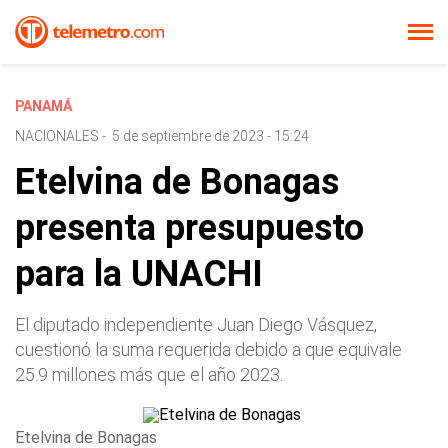
PANAMÁ
NACIONALES
-
5 de septiembre de 2023 - 15:24
Etelvina de Bonagas
presenta presupuesto
para la UNACHI
El diputado independiente Juan Diego Vásquez,
cuestionó la suma requerida debido a que equivale
25.9 millones más que el año 2023.
Etelvina de Bonagas