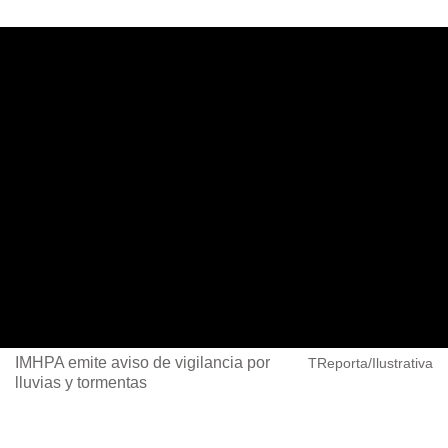
IMHPA emite aviso de vigilancia por
TReporta/Ilustrativa
lluvias y tormentas