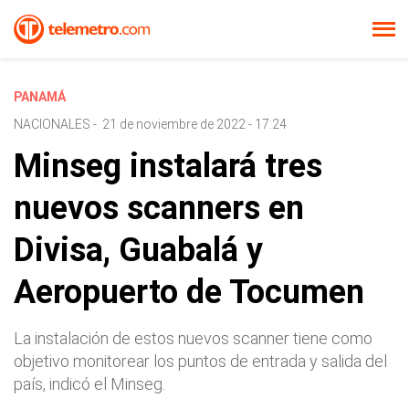
PANAMÁ
NACIONALES
-
21 de noviembre de 2022 - 17:24
Minseg instalará tres
nuevos scanners en
Divisa, Guabalá y
Aeropuerto de Tocumen
La instalación de estos nuevos scanner tiene como
objetivo monitorear los puntos de entrada y salida del
país, indicó el Minseg.