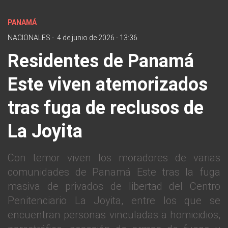
PANAMÁ
NACIONALES
-
4 de junio de 2026 - 13:36
Residentes de Panamá
Este viven atemorizados
tras fuga de reclusos de
La Joyita
Con temor viven los moradores de varias
comunidades de Panamá Este tras la fuga
masiva de privados de libertad del Centro
Penitenciario La Joyita, entre los que se
encuentran personas vinculadas a homicidios,