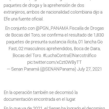
paquetes de droga y la aprehensión de dos
extranjeros, ambos de nacionalidad colombiana dijo a
Efe una fuente oficial.
En conjunto con
@PGN_PANAMA
Fiscalía de Drogas
de Bocas del Toro, se confirma el resultado de 1,830
paquetes de presunta sustancia ilícita, 01 lancha Go
Fast, 02 masculinos aprehendidos, Boca de Daira,
Bocas del Toro.
#LuchaContraElNarcotráfico
pic.twitter.com/xCzt0WByTT
— Senan Panamá (@SENANPanama)
July 27, 2021
En la operación también se decomisó la
documentación encontrada en el lugar.
En lo que va de 2021, el Senan ha logrado el decomiso