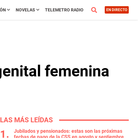
IÓN
NOVELAS
TELEMETRO RADIO
EN DIRECTO
genital femenina
LAS MÁS LEÍDAS
Jubilados y pensionados: estas son las próximas
fechas de pago de la CSS en agosto y septiembre