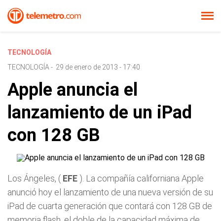
TECNOLOGÍA
TECNOLOGÍA
-
29 de enero de 2013 - 17:40
Apple anuncia el
lanzamiento de un iPad
con 128 GB
Los Ángeles, (
EFE
). La compañía californiana Apple
anunció hoy el lanzamiento de una nueva versión de su
iPad de cuarta generación que contará con 128 GB de
memoria flash, el doble de la capacidad máxima de