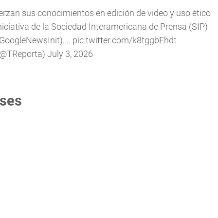
zan sus conocimientos en edición de video y uso ético
, iniciativa de la Sociedad Interamericana de Prensa (SIP)
GoogleNewsInit
).…
pic.twitter.com/k8tggbEhdt
(@TReporta)
July 3, 2026
íses