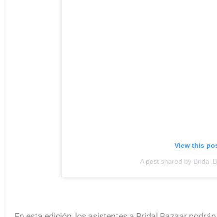
View this po
A post shared by Bridal
En esta edición, los asistentes a Bridal Bazaar podrán