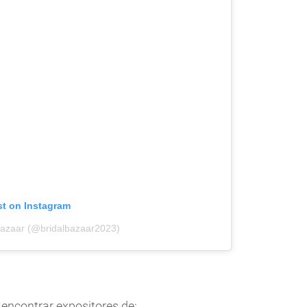
st on Instagram
 Bazaar (@bridalbazaar2023)
 encontrar expositores de: