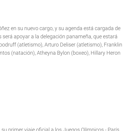
rdóñez en su nuevo cargo, y su agenda está cargada de
os será apoyar a la delegación panameña, que estará
ruff (atletismo), Arturo Deliser (atletismo), Franklin
antos (natación), Atheyna Bylon (boxeo), Hillary Heron
 su primer viaje oficial a los Juegos Olímpicos - París