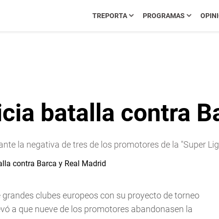
TREPORTA
PROGRAMAS
OPIN
icia batalla contra 
ante la negativa de tres de los promotores de la "Super L
e grandes clubes europeos con su proyecto de torneo
llevó a que nueve de los promotores abandonasen la