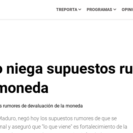
TREPORTA
PROGRAMAS
OPIN
 niega supuestos r
 moneda
 Maduro, negó hoy los supuestos rumores de que se
l y aseguró que "lo que viene" es fortalecimiento de la