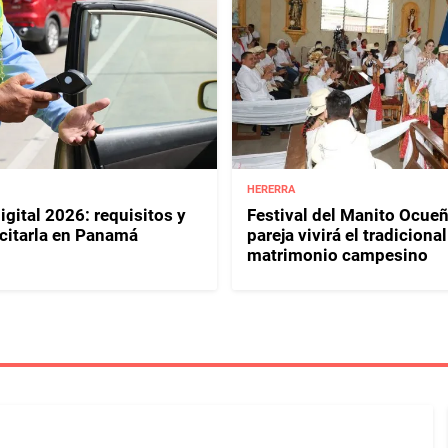
HERERRA
igital 2026: requisitos y
Festival del Manito Ocue
citarla en Panamá
pareja vivirá el tradicional
matrimonio campesino