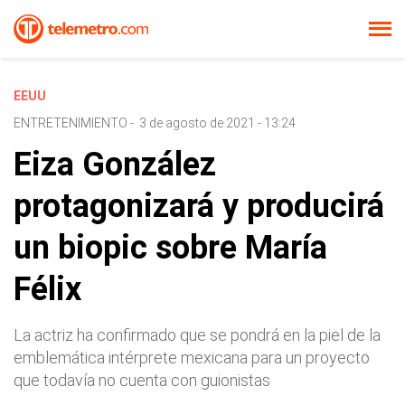
EEUU
ENTRETENIMIENTO
-
3 de agosto de 2021 - 13:24
Eiza González
protagonizará y producirá
un biopic sobre María
Félix
La actriz ha confirmado que se pondrá en la piel de la
emblemática intérprete mexicana para un proyecto
que todavía no cuenta con guionistas