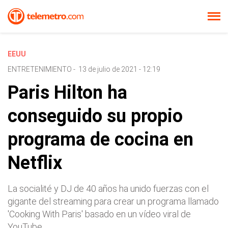
EEUU
ENTRETENIMIENTO
-
13 de julio de 2021 - 12:19
Paris Hilton ha
conseguido su propio
programa de cocina en
Netflix
La socialité y DJ de 40 años ha unido fuerzas con el
gigante del streaming para crear un programa llamado
'Cooking With Paris' basado en un vídeo viral de
YouTube