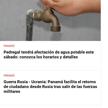
PANAMÁ
Pedregal tendrá afectación de agua potable este
sábado: conozca los horarios y detalles
PANAMÁ
Guerra Rusia - Ucrania: Panamá facilita el retorno
de ciudadano desde Rusia tras salir de las fuerzas
militares