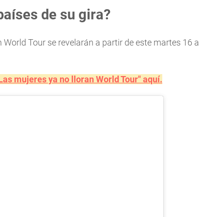
aíses de su gira?
n World Tour se revelarán a partir de este martes 16 a
Las mujeres ya no lloran World Tour" aquí.