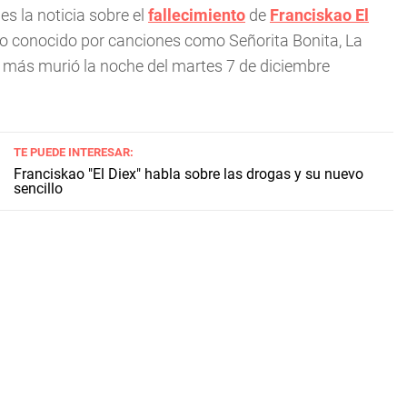
es la noticia sobre el
fallecimiento
de
Franciskao El
 conocido por canciones como Señorita Bonita, La
os más murió la noche del martes 7 de diciembre
TE PUEDE INTERESAR:
Franciskao "El Diex" habla sobre las drogas y su nuevo
sencillo