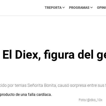
TREPORTA
PROGRAMAS
OPIN
 El Diex, figura del 
ocido por temas Señorita Bonita, causó sorpresa entre sus 
Foto/@dko_10x