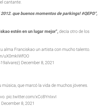
el cantante.
al 2012. que buenos momentos de parkings! #QEPD",
iskao estén en un lugar mejor",
decía otro de los
 alma Franciskao un artista con mucho talento.
com/uX0mkIWfOO
s19alvarez)
December 8, 2021
 música, que marcó la vida de muchos jóvenes.
ivo.
pic.twitter.com/xCc8YnIxvI
)
December 8, 2021