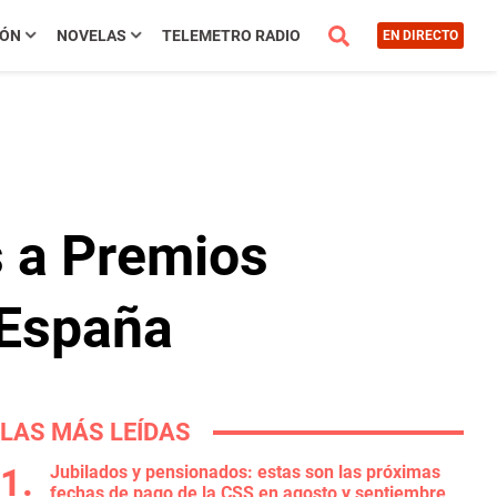
IÓN
NOVELAS
TELEMETRO RADIO
EN DIRECTO
 a Premios
 España
LAS MÁS LEÍDAS
Jubilados y pensionados: estas son las próximas
fechas de pago de la CSS en agosto y septiembre