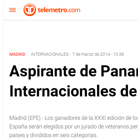
MADRID
INTERNACIONALES
-
7 de marzo de 2014 - 10:38
Aspirante de Pan
Internacionales d
Madrid (EFE).- Los ganadores de la XXXI edición de l
España serán elegidos por un jurado de veteranos pe
países y divididos en seis categorías.