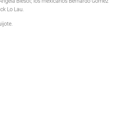
 Ángela Biesot; los mexicanos Bernardo Gómez
ck Lo Lau.
ijote.