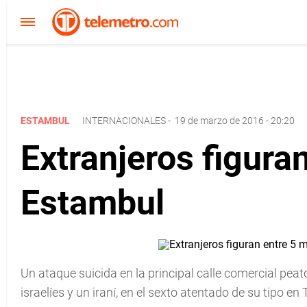
ESTAMBUL
INTERNACIONALES
-
19 de marzo de 2016 - 20:20
Extranjeros figura
Estambul
Un ataque suicida en la principal calle comercial pea
israelíes y un iraní, en el sexto atentado de su tipo en