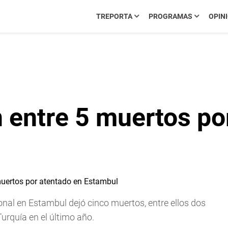
TREPORTA
PROGRAMAS
OPIN
n entre 5 muertos po
tonal en Estambul dejó cinco muertos, entre ellos dos
 Turquía en el último año.