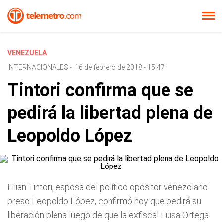
VENEZUELA
INTERNACIONALES
-
16 de febrero de 2018 - 15:47
Tintori confirma que se
pedirá la libertad plena de
Leopoldo López
Lilian Tintori, esposa del político opositor venezolano
preso Leopoldo López, confirmó hoy que pedirá su
liberación plena luego de que la exfiscal Luisa Ortega