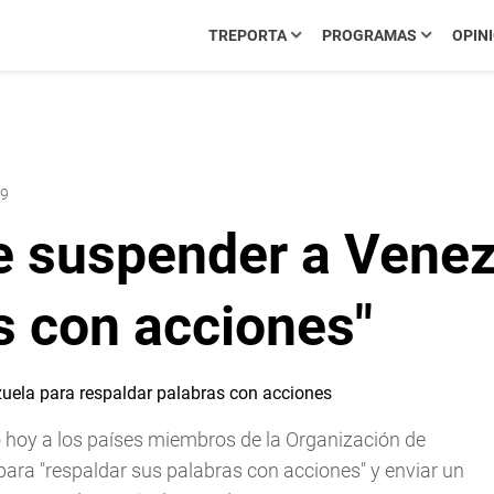
TREPORTA
PROGRAMAS
OPIN
19
 suspender a Venez
s con acciones"
ó hoy a los países miembros de la Organización de
ra "respaldar sus palabras con acciones" y enviar un