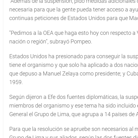
"Además de la suspensión, pido medidas adicionales 
necesaria para que la gente pueda tener acceso a ayu
continuas peticiones de Estados Unidos para que Ma
"Pedimos a la OEA que haga esto hoy con respecto a Ve
nación o región", subrayó Pompeo.
Estados Unidos ha presionado para conseguir la sus
tiene el organismo y que solo ha aplicado a dos naci
que depuso a Manuel Zelaya como presidente; y Cuba tr
1959.
Según dijeron a Efe dos fuentes diplomáticas, la sus
miembros del organismo y ese tema ha sido incluido 
General el Grupo de Lima, que agrupa a 14 países de
Para que la resolución se apruebe son necesarios al 
Grupo de Lima y sus aliados, según las dos fuentes d