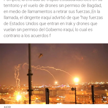
territorio y el vuelo de drones sin permiso de Bagdad,
en medio de llamamientos a retirar sus fuerzas.,En la
llamada, el dirigente iraquí advirtió de que "hay fuerzas
de Estados Unidos que entran en Irak y drones que
vuelan sin permiso del Gobierno iraquí, lo cual es
contrario a los acuerdos f
AFP