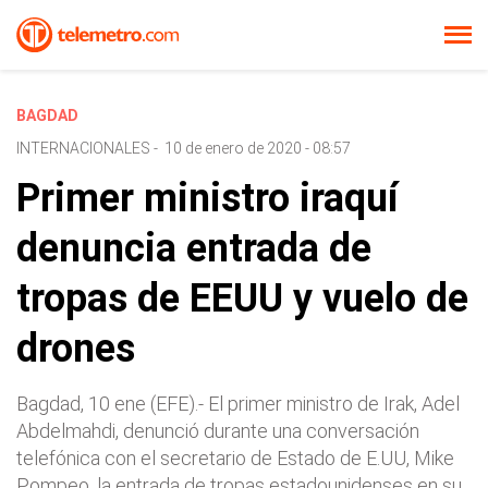
BAGDAD
INTERNACIONALES
-
10 de enero de 2020 - 08:57
Primer ministro iraquí
denuncia entrada de
tropas de EEUU y vuelo de
drones
Bagdad, 10 ene (EFE).- El primer ministro de Irak, Adel
Abdelmahdi, denunció durante una conversación
telefónica con el secretario de Estado de E.UU, Mike
Pompeo, la entrada de tropas estadounidenses en su