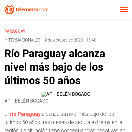
PARAGUAY
INTERNACIONALES
-
9 de octubre de 2020 - 15:40
Río Paraguay alcanza
nivel más bajo de los
últimos 50 años
AP - BELÉN BOGADO
El
río Paraguay
alcanzó su nivel más bajo de los
últimos 50 años tras meses de sequía extrema en la
región. La situación tiene consecuencias negativas en