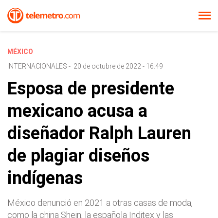
MÉXICO
INTERNACIONALES
-
20 de octubre de 2022 - 16:49
Esposa de presidente
mexicano acusa a
diseñador Ralph Lauren
de plagiar diseños
indígenas
México denunció en 2021 a otras casas de moda,
como la china Shein, la española Inditex y las