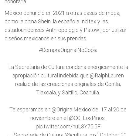
honoraria.
México denunció en 2021 a otras casas de moda,
como la china Shein, la española Inditex y las
estadounidenses Anthropologie y Patowl, por utilizar
diseños mexicanos en sus prendas.
#CompraOriginalNoCopia
La Secretaría de Cultura condena enérgicamente la
apropiación cultural indebida que
@RalphLauren
realizó de las creaciones originales de Contla,
Tlaxcala, y Saltillo, Coahuila.
Te esperamos en
@OriginalMexico
del 17 al 20 de
noviembre en el
@CC_LosPinos
.
pic.twitter.com/nuL3Y75i5F
— Secretaría de Cultura (@cultura_mx)
October 20,