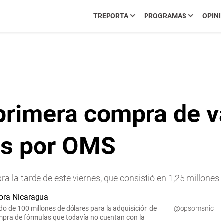
TREPORTA
PROGRAMAS
OPIN
 primera compra de 
as por OMS
a la tarde de este viernes, que consistió en 1,25 millone
 de 100 millones de dólares para la adquisición de
@opsomsnic
ompra de fórmulas que todavía no cuentan con la