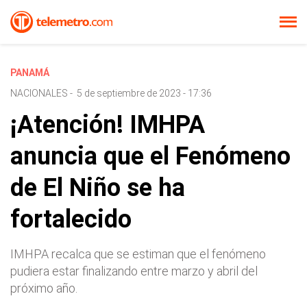
PANAMÁ
NACIONALES
-
5 de septiembre de 2023 - 17:36
¡Atención! IMHPA
anuncia que el Fenómeno
de El Niño se ha
fortalecido
IMHPA recalca que se estiman que el fenómeno
pudiera estar finalizando entre marzo y abril del
próximo año.