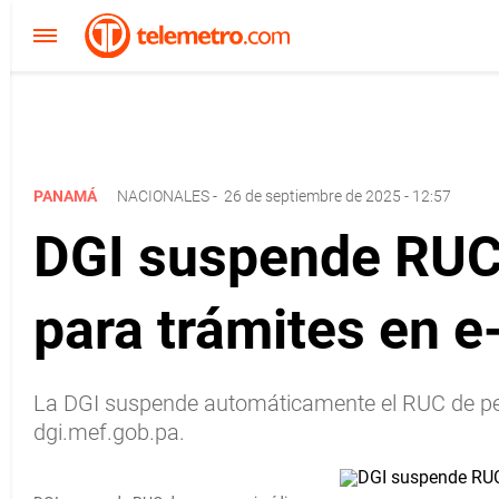
PANAMÁ
NACIONALES
-
26 de septiembre de 2025 - 12:57
DGI suspende RUC d
para trámites en e
La DGI suspende automáticamente el RUC de pers
dgi.mef.gob.pa.