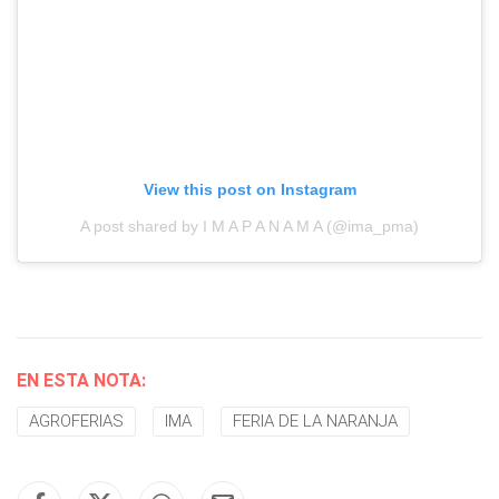
View this post on Instagram
A post shared by I M A P A N A M A (@ima_pma)
EN ESTA NOTA:
AGROFERIAS
IMA
FERIA DE LA NARANJA