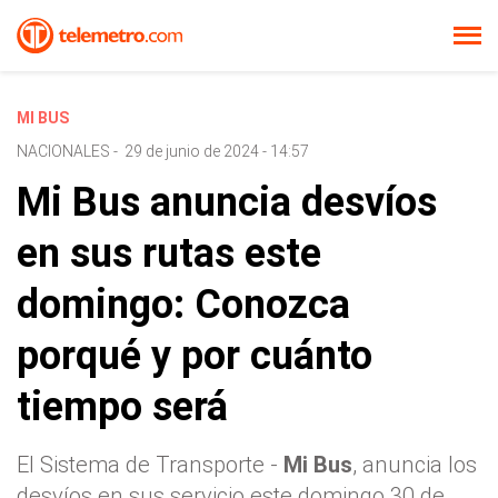
MI BUS
NACIONALES
-
29 de junio de 2024 - 14:57
Mi Bus anuncia desvíos
en sus rutas este
domingo: Conozca
porqué y por cuánto
tiempo será
El Sistema de Transporte -
Mi Bus
, anuncia los
desvíos en sus servicio este domingo 30 de