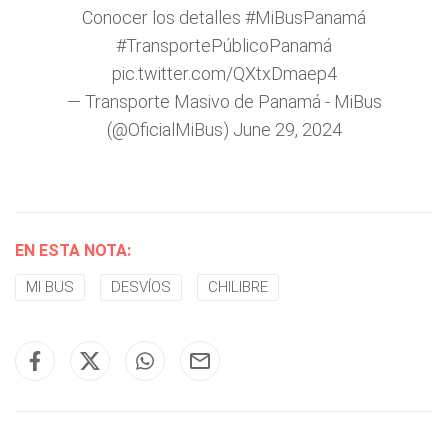
Conocer los detalles
#MiBusPanamá
#TransportePúblicoPanamá
pic.twitter.com/QXtxDmaep4
— Transporte Masivo de Panamá - MiBus
(@OficialMiBus)
June 29, 2024
EN ESTA NOTA:
MI BUS
DESVÍOS
CHILIBRE