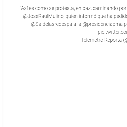
"Así es como se protesta, en paz, caminando por l
@JoseRaulMulino
, quien informó que ha pedido
@Saldelasredespa
a la
@presidenciapma
p
pic.twitter.
— Telemetro Reporta 