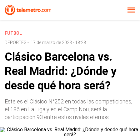
FÚTBOL
DEPORTES
-
17 de marzo de 2023 - 18:28
Clásico Barcelona vs.
Real Madrid: ¿Dónde y
desde qué hora será?
Este es el Clásico N°252 en todas las competiciones,
el 186 en La Liga y en el Camp Nou, será la
participación 93 entre estos rivales eternos.