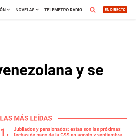
IÓN
NOVELAS
TELEMETRO RADIO
EN DIRECTO
venezolana y se
LAS MÁS LEÍDAS
Jubilados y pensionados: estas son las próximas
fechas de pago de la CSS en agosto y septiembre