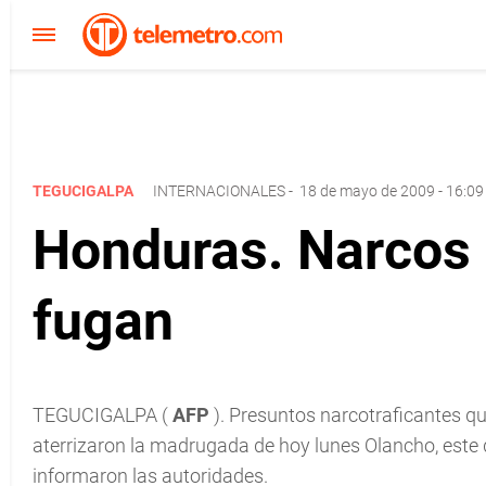
TEGUCIGALPA
INTERNACIONALES
-
18 de mayo de 2009 - 16:09
Honduras. Narcos 
fugan
TEGUCIGALPA (
AFP
). Presuntos narcotraficantes q
aterrizaron la madrugada de hoy lunes Olancho, este 
informaron las autoridades.