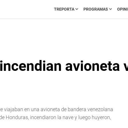
TREPORTA
PROGRAMAS
OPIN
incendian avioneta 
ue viajaban en una avioneta de bandera venezolana
de Honduras, incendiaron la nave y luego huyeron,