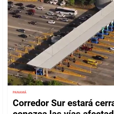
PANAMÁ
Corredor Sur estará cerr
conozca las vías afectad