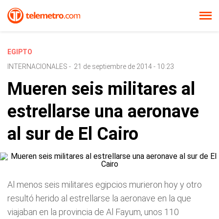
EGIPTO
INTERNACIONALES
-
21 de septiembre de 2014 - 10:23
Mueren seis militares al
estrellarse una aeronave
al sur de El Cairo
Al menos seis militares egipcios murieron hoy y otro
resultó herido al estrellarse la aeronave en la que
viajaban en la provincia de Al Fayum, unos 110