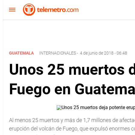
GUATEMALA
INTERNACIONALES
-
4 de junio de 2018 - 06:48
Unos 25 muertos d
Fuego en Guatema
Al menos 25 muertos y más de 1,7 millones de afect
erupción del volcán de Fuego, que expulsó enormes co