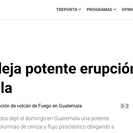
TREPORTA
PROGRAMAS
OPIN
eja potente erupció
la
ados dejó el domingo en Guatemala una potente
lumnas de ceniza y flujo piroclástico obligando a