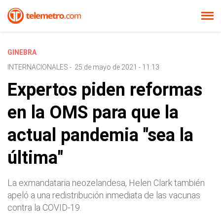
GINEBRA
INTERNACIONALES
-
25 de mayo de 2021 - 11:13
Expertos piden reformas
en la OMS para que la
actual pandemia "sea la
última"
La exmandataria neozelandesa, Helen Clark también
apeló a una redistribución inmediata de las vacunas
contra la COVID-19.